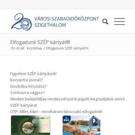
Elfogadunk SZÉP kártyát!!!!
Ön itt áll:
Kezdőlap
/
Elfogadunk SZÉP kártyát!!!!
Figyelem SZÉP kártyások!
Koncertre jönnél?
Diszkóba készülsz?
Színházra vágysz?
Minden belépődíjas rendezvényünk jegyét meg tudjátok venni
SZÉP kártyára!
OTP, MBH, K&H – mindhárom kibocsátó elfogadott!