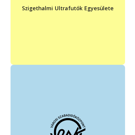
művelése, futóversenyek rendezése.
Szigethalmi Ultrafutók Egyesülete
Koordinátor: Kelemen Lilla koordinátor