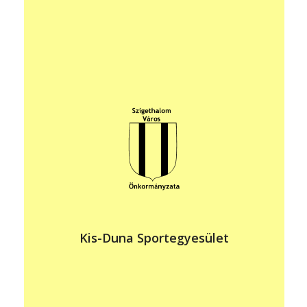
vezető: Márton Károly
elérhetőség: +36 70 619 2750
martonk81@gmail.com
https://www.instagram.com/kisdunase/
állandó program helye: Szigethalom, Dunasziget
időpontja:
héftőtől péntekig 16:00-19:00
szombat 9:00-11:00
Tagjai részére a rendszeres testedzés és sportolás
Kis-Duna Sportegyesület
lehetőségének biztosítása, a minőségi sporteredmények
elérése, feltételeinek megteremtése, fejlesztése. A város
lakói részére a sportolási és testedzési lehetőségek
biztosítása.