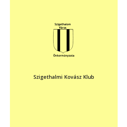
vezető: Kovács Tamás
elérhetőség: +36 20 972 3421
takovacs1974@gmail.com
https://www.facebook.com/groups/643881700265267/
állandó program helye: Helytörténeti Gyűjtemény,
Szigethalom, Fiumei u. 48.
időpontja: évente 4 alkalommal
Szigethalmi Kovász Klub
Adalékanyag mentes vadkovászos kenyerek
népszerűsítése, kovász nevelés, kenyér készítés.