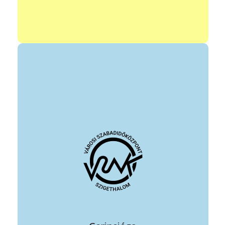
vezető: Bartha Éva
elérhetőség: +36 30 337 4020
bartha@energiagazdasz.hu
állandó foglalkozás helye: VSZK színház terem
időpontja:
kedd 9:00-10:30, 19:00-20:30
csütörtök 8:30-10:00