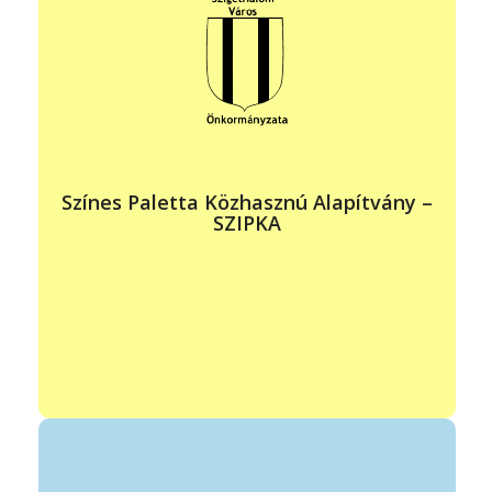
vezető: Németh Zsolt
elérhetőség: +36 70 934 2752
info@szipka.hu
https://www.facebook.com/SZIPKA-Színes-Paletta-
Közhasznú-Alapítvány-286048934903855/
Színes Paletta Közhasznú Alapítvány –
SZIPKA