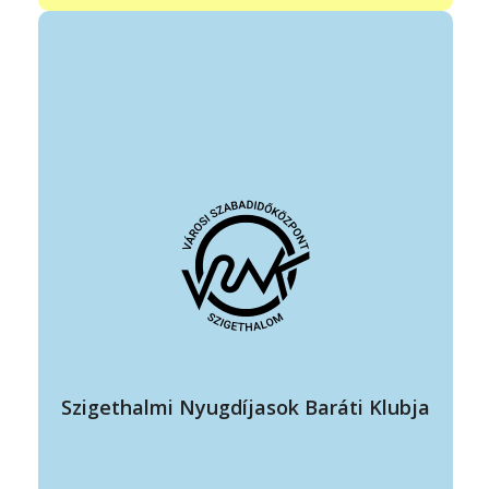
vezető: Pozsgai Lászlóné
elérhetőség: +36 70 977 5698
pozsgailaszlone@gmail.com
állandó program helye: VSZK zöld terem
időpontja: páratlan héten kedden 14:00-18:00
Szigethalmi nyugdíjasai számára a kulturált közösségi élet
Szigethalmi Nyugdíjasok Baráti Klubja
feltételeinek biztosítása.