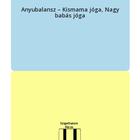
időpontja:
Anyubalansz – Kismama jóga, Nagy
Kismama jóga – kedd 9:00-10:30
babás jóga
Kisbabás jóga – kedd 10:30-12:00
Vezető: Molnár Szilvia
Elérhetőség: +36 70 3138423
szilvia.fitdance@gmail.com
https://www.facebook.com/fit.dance.1/
helye: Szigethalom, Rákóczi Ferenc utca
Állandó program
145.
óvodásoknak: 4-6 éves korig:
Időpontja