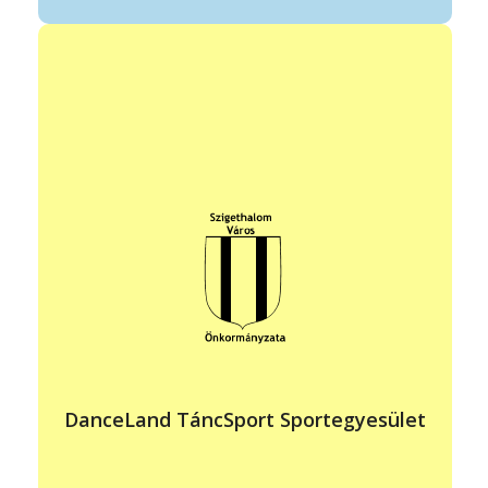
vezető: Császárné Illés Andrea
elérhetőség: +36 20 555 4438
info@dancelandtse.hu
www.dancelandtse.hu
állandó program helye: Szigethalom, Fekete u. 5.
időpontja: hétköznap délutánonként
A táncsport területén általános oktatási, versenyfelkészítési
tevékenység. A helyi sport -és kulturális élet fellendítése.
DanceLand TáncSport Sportegyesület
Műfaj:
Latin-amerikai és standard táncok oktatása.
Korosztály: 3 éves kortól táncelőképző fejlesztő foglalkozás,
iskolás kortól lányformációs csoportok és társastánc.