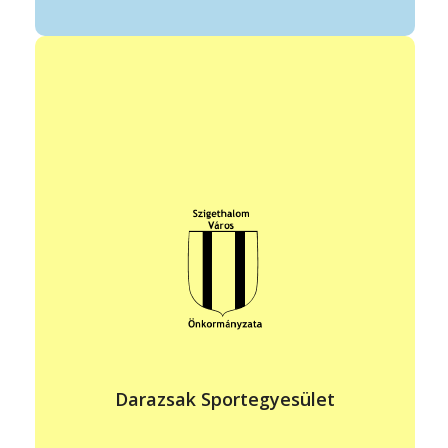
Darazsak Sportegyesület
vezető: Bognár Sándor
elérhetőség: +36 30 883 8159
darazsakse@gmail.com
https://darazsakse.hu/
állandó program helye: 2315 Szigethalom, Thököly u. 548/2.
hrsz.
2336 Dunavarsány, Ér u. 73.
ideje: H-Szo 17:00-20:00
Egyesületünk célja, hogy a labdarúgást szerető fiúknak,
Darazsak Sportegyesület
lányoknak lehetőséget biztosítsunk az általuk szeretett
sport elsajátítására.