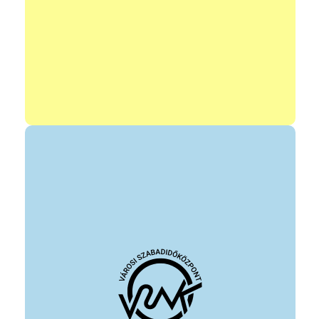
Gyerekek, fiatalok, felnőttek sportolásának lehetősége, a
labdarúgás népszerűsítése, a csapatjáték fontosságának
köztudatban való erősítése.
vezető: Kőszeri Vivien, Nagy-Gyulai Mária
https://zumbavivien.hu/
elérhetőség:
https://www.facebook.com/ZumbaVivien
https://www.facebook.com/marcsizumba
állandó program helye: VSZK színház terem