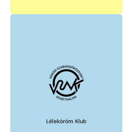
vezető: Szabó Viktorné Orosz Adrienn
elérhetőség: + 36 30 178 3987
szabo.viktorne.napsugar@gmail.com
https://www.facebook.com/lelekorom.klub
állandó program helye: VSZK sárga terem
időpontja: kéthetente pénteken 16:30-18:30
Léleköröm Klub
A klub tagjait megismertetni az univerzum törvényivel.
Harmonizálni a test-lélek-szellem egységét.