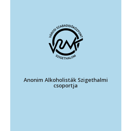
elérhetőség: + 36 70 364 51 57
https://www.anonimalkoholistak.hu/
állandó program helye: VSZK sárga terem
időpontja: csütörtök 18:00-19:00
Elsődleges célunk józannak maradni és más alkoholistákat a
józanság útjára segíteni.
Anonim Alkoholisták Szigethalmi
csoportja