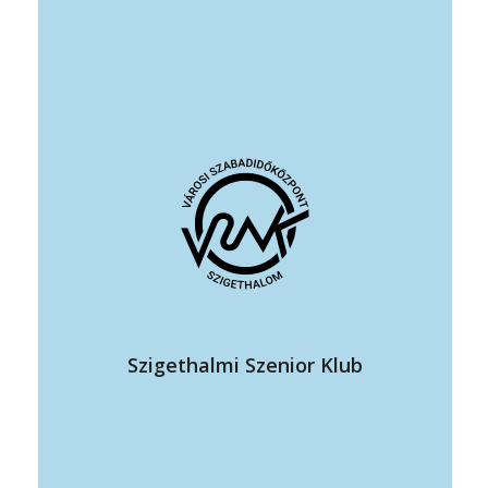
vezető: Mermeze Klára
elérhetőség: +36 70 387 4510
klara.mermeze@gmail.com
https://www.facebook.com/groups/1136763550634738
állandó program helye: VSZK színház terem
időpontja: hétfő 9:30-12:00
Tevékenységünk a településen élő szenior korosztály
Szigethalmi Szenior Klub
számára szabadidős-, kulturális-, valamint az egészséges
életmóddal összefüggő programok szervezése, igényeikhez
igazodva.