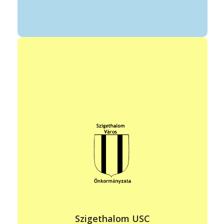
vezető: Kürti Virág
szakmai vezető: Kovács Béla
elérhetőség: +36 30 260 1935
virag.k@icloud.com
https://www.facebook.com/people/Szigethalom-
USC/100069452475680/
állandó program helye: Sport utcai focipálya
időpontja: hétfő – péntek 15:00-20:00
Szigethalom USC