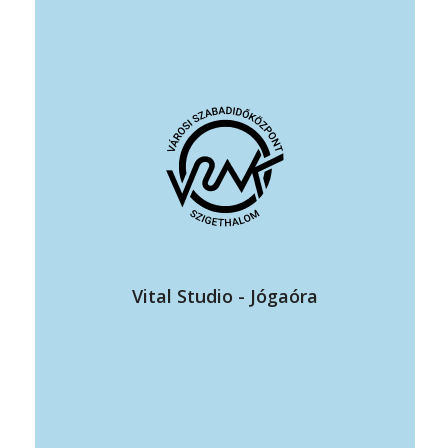
Időpont: Péntek: 8:30-tól 9:30-ig
Feiler Angéla
Tel.: 06 30 290 5090
Árak
– Alkalmi díj: 2500 Ft
– Bérlet: 15 000 Ft / 10 alkalom (3 hónapig érvényes)
A jóga átmozgatja az ízületeket, erősíti a tartóizmokat, és
segít megelőzni a hát- és derékfájdalmakat.
Nyugtatja az idegrendszert – a légzés és a mozgás
összehangolása csökkenti a stresszt, oldja a feszültséget.
Vital Studio - Jógaóra
https://www.facebook.com/share/p/186trCqfkq/
https://www.facebook.com/share/1DwBHyNVgD/