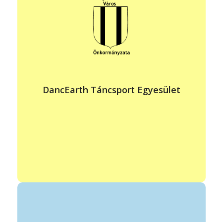
dancearthtse@gmail.com
www.dancearthtse.hu
állandó program helye: Szigethalmi Széchenyi I. Általános
Iskola
időpontja: hétfő, szerda 16:15-17:45
Akrobatikus rock and roll utánpótlás nevelés, kulturális
DancEarth Táncsport Egyesület
programok szervezése, lebonyolítása, a tagjai részére a
tánc, mint sport- és szabadidős tevékenység művelésének
elősegítése, ösztönzése.