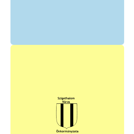
edzők:: Papp Erzsébet, Csík Attila
elérhetősége: + 36 20 432 5421
torijudoclub@gmail.com
https://www.facebook.com/profile.php?id=100057415841364
állandó program helye: Négyszínvirág Óvoda Narancssárga
Ovi,
időpontja: hétfő, szerda 15.30-16:20