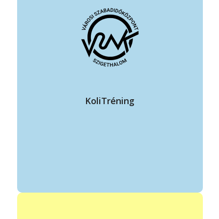
vezető: Kolozsi Ágnes
elérhetőség: +36 20 370 8333
koliagica@gmail.com
állandó program helye: VSZK zöld terem
időpontja: kedd, csütörtök 18:30-20:00
Prevenció az egészséges, fitt hétköznapokért.
KoliTréning