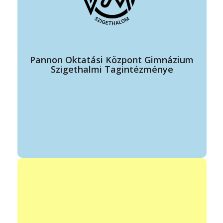
elérhetőség: +36 30 099 8774
szigethalom@pok.hu
https://pok.suli.hu/szigethalom-esti-iskola-erettsegi/
ügyfélfogadás: telefonos egyeztetés alapján
Pannon Oktatási Központ Gimnázium
Szigethalmi Tagintézménye