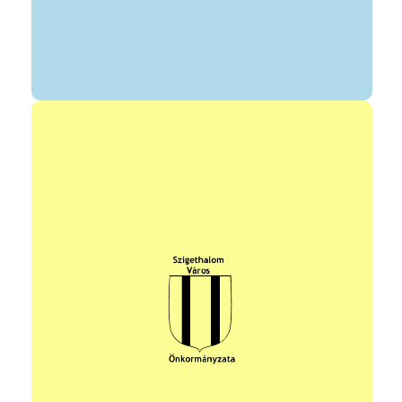
vezető: Sztrapkó Norbert
elérhetőség: +36 20 992 0114
sztrapko@gmail.com
https://szufla.hu/
Egyesületünk fő tevékenysége a hosszú- és ultratávú futás