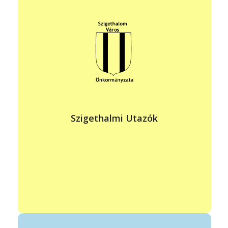
vezető: Szabó Viktorné Orosz Arienn
elérhetőség: +36 30 178 3987
szabo.viktorne.napsugar@gmail.com
https://www.facebook.com/szigethalmi.utazok
Érdekes helyek felfedezése, kisebb túrával összekötött
városlátogatások.
Szigethalmi Utazók