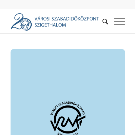
vezető: Banga Eszter
elérhetőség: +36 20 443 4414
https://www.facebook.com/groups/kangooeszterrel