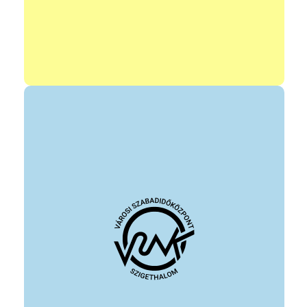
Mindemellett felnőtt hobby társastánc tanfolyamok.
vezető: Kulics-Tamás Judit
elérhetőség: +36 30 441 4503
info@anyubalansz.hu
https://www.facebook.com/profile.php?id=61556175296576
állandó program helye: VSZK zöld terem