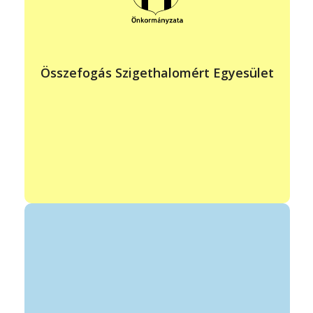
fakilaszlo@gmail.com
https://szigethalomert.hu/
Közösség építés, mások programjainak segítése.
Összefogás Szigethalomért Egyesület