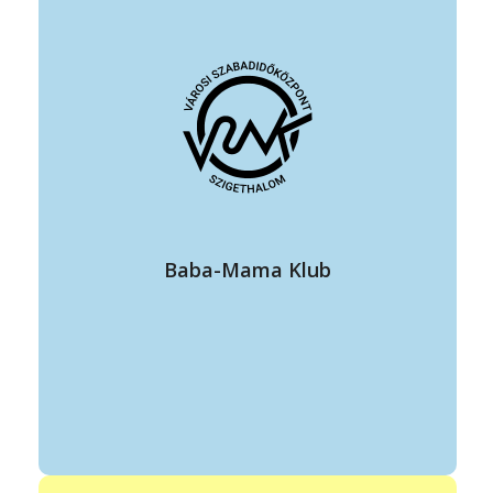
vezető: Nagyné Arnold Mária
elérhetősége: +36 20 391 9336
mariarnold1952@gmail.com
https://www.facebook.com/groups/424742931265888
állandó program helye: VSZK színház terem
időpontja: szerda 10:00-12:00
0-3 éves korú gyermekek közösségbe szoktatása; a „gyes-
Baba-Mama Klub
betegség” megelőzése, kiküszöbölése, az anyukák
megtanítása sok hasznos tevékenységre.