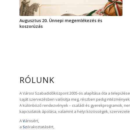
Augusztus 20. Ünnepi megemlékezés és
koszorúzás
RÓLUNK
A Városi Szabadidőközpont 2005-ös alapítása óta a településen
saját szervezésben valósítja meg, részben pedig intézmények,
A különböző rendezvények – családi és gyerekprogramok, nemze
kapcsolatok ápolása, valamint a helyi közösségek, szervezet
A
V
árosért,
a
Sz
órakoztatásért,