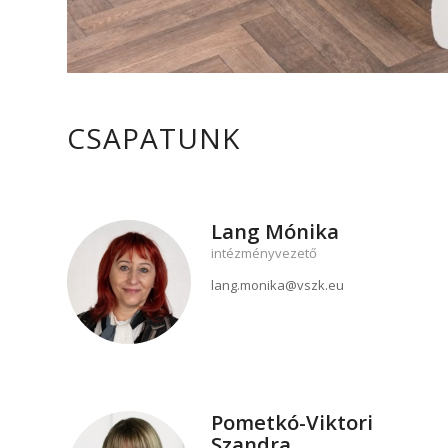
CSAPATUNK
Lang Mónika
intézményvezető
lang.monika@vszk.eu
Pometkó-Viktori
Szandra