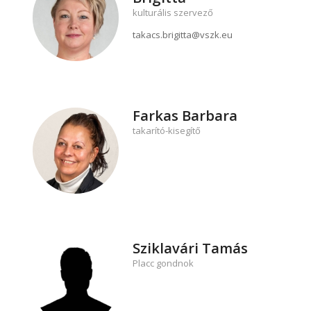
kulturális szervező
takacs.brigitta@vszk.eu
Farkas Barbara
takarító-kisegítő
Sziklavári Tamás
Placc gondnok