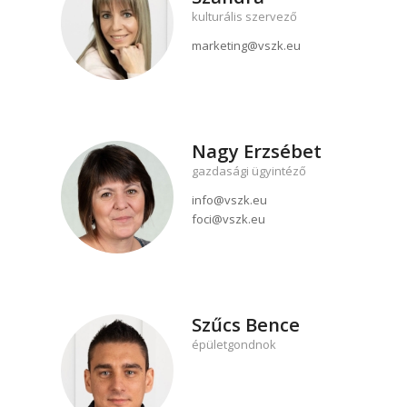
kulturális szervező
marketing@vszk.eu
Nagy Erzsébet
gazdasági ügyintéző
info@vszk.eu
foci@vszk.eu
Szűcs Bence
épületgondnok