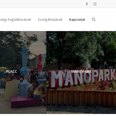
ségi foglalkozások
Szolgáltatások
Kapcsolat
PLACC
MANÓPARK