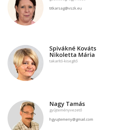
titkarsag@vszk.eu
Spivákné Kováts
Nikoletta Mária
takarító-kisegítő
Nagy Tamás
gyűjteményvezető
hgyujtemeny@gmail.com