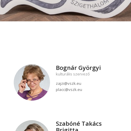
Bognár Györgyi
kulturális szervező
zajzi@vszk.eu
placc@vszk.eu
Szabóné Takács
Brigitta