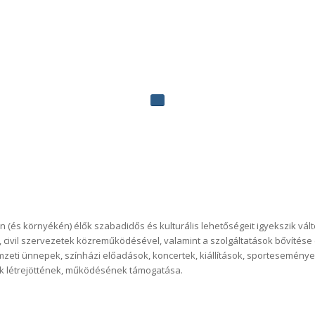
 (és környékén) élők szabadidős és kulturális lehetőségeit igyekszik vál
 civil szervezetek közreműködésével, valamint a szolgáltatások bővítése
ti ünnepek, színházi előadások, koncertek, kiállítások, sportesemények 
ek létrejöttének, működésének támogatása.