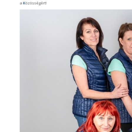
a
K
özösségért!