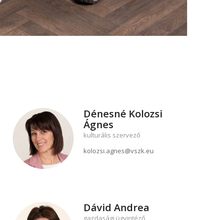
Dénesné Kolozsi
Ágnes
kulturális szervező
kolozsi.agnes@vszk.eu
Dávid Andrea
gazdasági ügyintéző