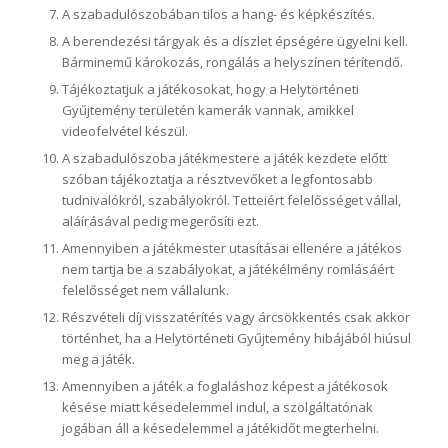
A szabadulószobában tilos a hang- és képkészítés.
A berendezési tárgyak és a díszlet épségére ügyelni kell.
Bárminemű károkozás, rongálás a helyszínen térítendő.
Tájékoztatjuk a játékosokat, hogy a Helytörténeti
Gyűjtemény területén kamerák vannak, amikkel
videofelvétel készül.
A szabadulószoba játékmestere a játék kezdete előtt
szóban tájékoztatja a résztvevőket a legfontosabb
tudnivalókról, szabályokról. Tetteiért felelősséget vállal,
aláírásával pedig megerősíti ezt.
Amennyiben a játékmester utasításai ellenére a játékos
nem tartja be a szabályokat, a játékélmény romlásáért
felelősséget nem vállalunk.
Részvételi díj visszatérítés vagy árcsökkentés csak akkor
történhet, ha a Helytörténeti Gyűjtemény hibájából hiúsul
meg a játék.
Amennyiben a játék a foglaláshoz képest a játékosok
késése miatt késedelemmel indul, a szolgáltatónak
jogában áll a késedelemmel a játékidőt megterhelni.