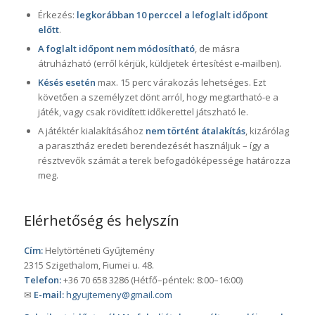
Érkezés:
legkorábban 10 perccel a lefoglalt időpont
előtt
.
A foglalt időpont nem módosítható
, de másra
átruházható (erről kérjük, küldjetek értesítést e-mailben).
Késés esetén
max. 15 perc várakozás lehetséges. Ezt
követően a személyzet dönt arról, hogy megtartható-e a
játék, vagy csak rövidített időkerettel játszható le.
A játéktér kialakításához
nem történt átalakítás
, kizárólag
a parasztház eredeti berendezését használjuk – így a
résztvevők számát a terek befogadóképessége határozza
meg.
Elérhetőség és helyszín
Cím:
Helytörténeti Gyűjtemény
2315 Szigethalom, Fiumei u. 48.
Telefon:
+36 70 658 3286 (Hétfő–péntek: 8:00–16:00)
✉
E-mail:
hgyujtemeny@gmail.com