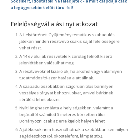
Sok sikert, időutazók! Ne feledjétek –
a múlt csapdája csak
a legügyesebbek előtt tárul fel!
Felelősségvállalási nyilatkozat
A Helytörténeti Gyűjtemény tematikus szabadulós
játékán minden résztvevő csakis saját felelősségére
vehet részt.
A 14 év aluliak részvétele kizárólag felnőtt kísérő
jelenlétében valósulhat meg.
A résztvevőknél kizáró ok, ha alkohol vagy valamilyen
tudatmódosító-szer hatása alatt állnak.
A szabadulószobákban szigorúan tilos bármilyen
veszélyes tárgyat behozni, olyat, amivel bárkinek
sérülést lehet okozni.
Nyílt láng használata a helyiségekben, valamint a
bejárattól számított 5 méteres körzetben tilos.
Dohányozni csak az erre kijelölt helyen lehet.
A játékosok nem használhatnak a szobákban semmilyen
segédeszközt (pl. okostelefont, lámpát stb.).