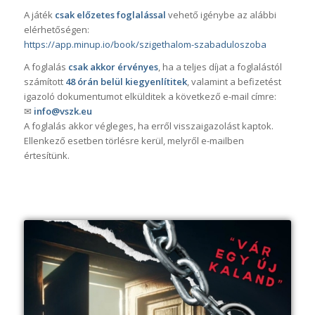
A játék
csak előzetes foglalással
vehető igénybe az alábbi
elérhetőségen:
https://app.minup.io/book/szigethalom-szabaduloszoba
A foglalás
csak akkor érvényes
, ha a teljes díjat a foglalástól
számított
48 órán belül kiegyenlítitek
, valamint a befizetést
igazoló dokumentumot elkülditek a következő e-mail címre:
✉
info@vszk.eu
A foglalás akkor végleges, ha erről visszaigazolást kaptok.
Ellenkező esetben törlésre kerül, melyről e-mailben
értesítünk.