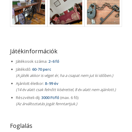
Játékinformációk
Játékosok száma:
2–6 fő
Játékidő:
60-70 perc
(A játék akkor is véget ér, ha a csapat nem jut ki időben.)
Ajánlott életkor:
8–99 év
(14 év alatt csak felnőtt kísérettel, 8 év alatt nem ajánlott.)
Részvételi díj:
3000 Ft/fő
(max. 6 fő)
(Az árváltoztatás jogát fenntartjuk.)
Foglalás