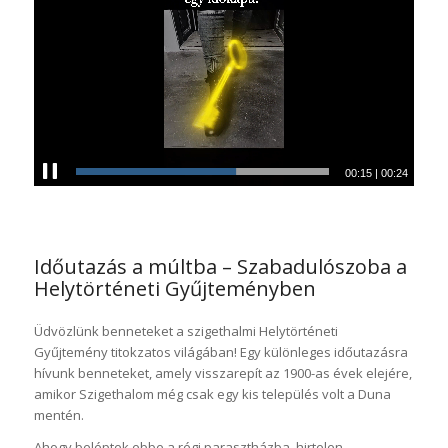
00:16
|
00:24
Időutazás a múltba – Szabadulószoba a
Helytörténeti Gyűjteményben
Üdvözlünk benneteket a szigethalmi Helytörténeti
Gyűjtemény titokzatos világában! Egy különleges időutazásra
hívunk benneteket, amely visszarepít az 1900-as évek elejére,
amikor Szigethalom még csak egy kis település volt a Duna
mentén.
Ahogy beléptek ebbe a régi parasztházba, hirtelen