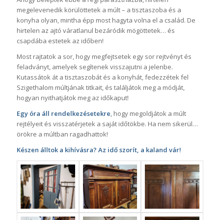
megelevenedik körülöttetek a múlt – a tisztaszoba és a
konyha olyan, mintha épp most hagyta volna el a család. De
hirtelen az ajtó váratlanul bezáródik mögöttetek… és
csapdába estetek az időben!
Most rajtatok a sor, hogy megfejtsetek egy sor rejtvényt és
feladványt, amelyek segítenek visszajutni a jelenbe.
Kutassátok át a tisztaszobát és a konyhát, fedezzétek fel
Szigethalom múltjának titkait, és találjátok meg a módját,
hogyan nyithatjátok meg az időkaput!
Egy óra áll rendelkezésetekre
, hogy megoldjátok a múlt
rejtélyeit és visszatérjetek a saját időtökbe. Ha nem sikerül…
örökre a múltban ragadhattok!
Készen álltok a kihívásra? Az idő szorít, a kaland vár!